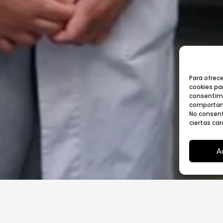
Para ofrec
cookies par
consentimi
comportami
No consent
ciertas car
A
apa con la inauguración de su